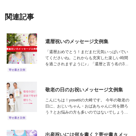
関連記事
還暦祝いのメッセージ文例集
「還暦おめでとう！まだまだ元気いっぱいでい
てくださいね。これからも充実した楽しい時間
を過ごされますように♪」「還暦と言う名の3回
目の成人式おめでとう！いつまでも若くいてね
寄せ書き文例
★」
敬老の日のお祝いメッセージ文例集
こんにちは！yosettiの大崎です。 今年の敬老の
日に、おじいちゃん・おばあちゃんに何を贈ろ
う？とお悩みの方も多いのではないでしょう
か？高級なモノでなくても家族からの気持ちが
寄せ書き文例
こもったプレゼントであればきっと喜んでくれ
るはずです。そこで、...
出産祝いには何を書く？寄せ書きメッ