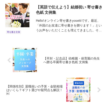
【英語で伝えよう】結婚祝い 寄せ書き
色紙 文例集
Hello!オンライン寄せ書きyosettiです。最近、
「外国のお友達に寄せ書きを贈ります！」とい
うお声をいただくことも増えてきました。そこ
寄せ書き文例
で今回は、英語の結婚祝いのメッセージ文例を
ご紹介します。ぜひ参考にしてみてください
ね！ 仲の...
【卒対・記念品】幼稚園・保育園の先生
へ贈る卒園寄せ書き色紙 文例集
【関係性別】退職祝いの予算・金額相場
はいくら？ギフト選びや疑問点も解説！
￼