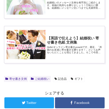
結婚祝いのメッセージ文例を相手別にご紹介しま
す。祝福の気持ちを贈りましょう！①知人に贈
る、結婚祝いメッセージ文いつまでも夫婦仲良
く、明るい家庭を築いていけますよう、心よりお
祈り申し上げます。人生最良の日ご祝福申し上げ
ます。...
【英語で伝えよう】結婚祝い 寄
せ書き色紙 文例集
Hello!オンライン寄せ書きyosettiです。最近、「外
国のお友達に寄せ書きを贈ります！」というお声
をいただくことも増えてきました。そこで今回
は、英語の結婚祝いのメッセージ文例をご紹介し
ます。ぜひ参考にしてみてくださいね！仲の...
寄せ書き文例
ご結婚祝い
記念品
ギフト
シェアする
Twitter
Facebook