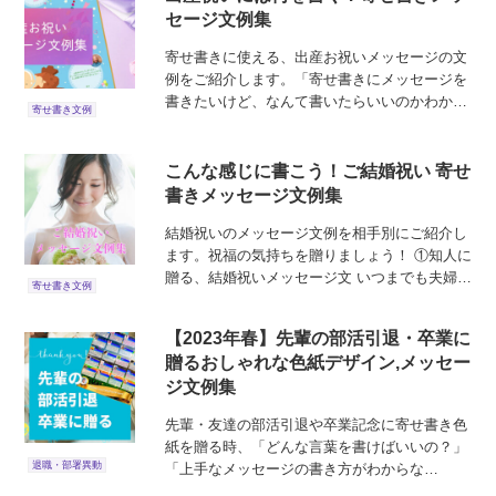
セージ文例集
寄せ書きに使える、出産お祝いメッセージの文
例をご紹介します。「寄せ書きにメッセージを
書きたいけど、なんて書いたらいいのかわから
寄せ書き文例
ない…」といった時の参考にどうぞ！ 仲の良い
友達ご夫婦へ かわいいベビーのご誕生、本当に
おめでとう！...
こんな感じに書こう！ご結婚祝い 寄せ
書きメッセージ文例集
結婚祝いのメッセージ文例を相手別にご紹介し
ます。祝福の気持ちを贈りましょう！ ①知人に
贈る、結婚祝いメッセージ文 いつまでも夫婦仲
寄せ書き文例
良く、明るい家庭を築いていけますよう、心よ
りお祈り申し上げます。人生最良の日ご祝福申
【2023年春】先輩の部活引退・卒業に
し上げます。...
贈るおしゃれな色紙デザイン,メッセー
ジ文例集
先輩・友達の部活引退や卒業記念に寄せ書き色
紙を贈る時、「どんな言葉を書けばいいの？」
退職・部署異動
「上手なメッセージの書き方がわからな
い。。」と悩んでしまう人も多いはず。