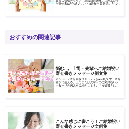
豊富な色紙デザイン・最短当日発送。出来上がっ
た寄せ書は｢色紙プリント｣(最短当日発送)、｢PDF
ダウンロード｣、｢Webでお届け｣(無料)でプレゼン
トできます。
おすすめの関連記事
悩む...。上司・先輩へご結婚祝い
寄せ書きメッセージ例文集
オンライン寄せ書きヨセッティ(yosetti)です。寄せ
書きに使える、上司または先輩へのご結婚祝いメ
ッセージの例文をご紹介します。「寄せ書きにメ
ッセージを書きたいけど、なんて書いたらいいの
かわからない…」 といった時の参考にどうぞ！...
こんな感じに書こう！ご結婚祝い
寄せ書きメッセージ文例集