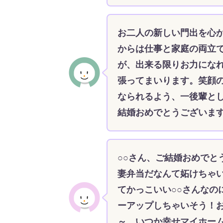
お二人の新しい門出を心
からは仕事と家庭の両立
が、出来る限りお力にな
張ってまいります。笑顔
なられるよう、一後輩と
結婚おめでとうございま
○○さん、ご結婚おめでと
妻弁当だなんて妬けちゃ
てかっこいい○○さんなの
ーアップしちゃいそう！
～。いつか幸せマイホー