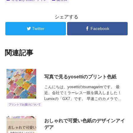
シェアする
Twitter
Facebook
関連記事
写真で見るyosettiのプリント色紙
こんにちは、yosettiのtsumagarimです。 最
近、会社でミラーレス一眼を購入しました！
Lumixの「GX7」です。 早速このカメラで
yosettiの寄せ書きを撮影してみました((o(*ﾟзﾟ
プリントでお届けについて
*)o))
おしゃれで可愛い色紙のデザインアイ
デア