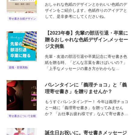
おしゃれな色紙のデザインとかわいい色紙のデ
ザインをご紹介します。色紙作りのアイデアと
して、是非参考にしてくださいね。
寄せ書き台紙デザイン
【2023年春】先輩の部活引退・卒業に
贈るおしゃれな色紙デザイン,メッセー
ジ文例集
先輩・友達の部活引退や卒業記念に寄せ書き色
紙を贈る時、「どんな言葉を書けばいいの？」
退職・部署異動
「上手なメッセージの書き方がわからな
い。。」と悩んでしまう人も多いはず。
バレンタインに「義理チョコ」と「義
理寄せ書き」を贈りませんか？
もうすぐバレンタインデー！ 今年は義理チョコ
と一緒に「義理寄せ書き」を贈ってみません
か？ 「お仕事お疲れ様です」なんて寄せ書きを
寄せ書きについて全般
作ってメッセージを書き込んでみて下さい。 き
っとおじさんたちが喜んでくれると思いますよ
☆ ...
誕生日お祝いに。寄せ書きメッセージ