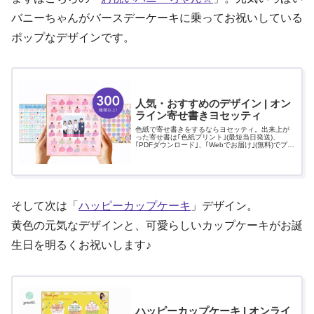
バニーちゃんがバースデーケーキに乗ってお祝いしている
ポップなデザインです。
人気・おすすめのデザイン | オン
ライン寄せ書きヨセッティ
色紙で寄せ書きをするならヨセッティ。出来上が
った寄せ書は｢色紙プリント｣(最短当日発送)、
｢PDFダウンロード｣、｢Webでお届け｣(無料)でプレ
ゼントできます。
そして次は「
ハッピーカップケーキ
」デザイン。
黄色の元気なデザインと、可愛らしいカップケーキがお誕
生日を明るくお祝いします♪
ハッピーカップケーキ | オンライ