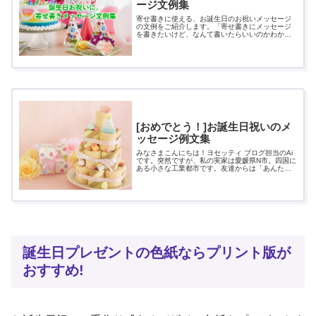
ージ文例集
寄せ書きに使える、お誕生日のお祝いメッセージ
の文例をご紹介します。「寄せ書きにメッセージ
を書きたいけど、なんて書いたらいいのかわから
ない...」といった時の参考にどうぞ！
[おめでとう！]お誕生日祝いのメ
ッセージ例文集
みなさまこんにちは！ヨセッティ ブログ担当のAi
です。突然ですが、私の実家は愛媛県N市。四国に
ある小さな工業都市です。友達からは「あんたの
実家、瀬戸大橋切ったら流れて行っちゃうんじゃ
ないの」とか言われながらも（！）、遠く離れた
東京でがんば...
誕生日プレゼントの色紙ならプリント版が
おすすめ!