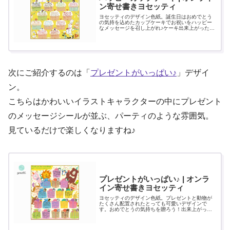
ン寄せ書きヨセッティ
ヨセッティのデザイン色紙。誕生日はおめでとう
の気持を込めたカップケーキでお祝いをハッピー
なメッセージを召し上がれ♪ケーキ出来上がった寄
せ書きは｢Webでお届け｣｢色紙プリント｣｢PDFダウ
ンロード｣でお届けできます。
次にご紹介するのは「
プレゼントがいっぱい♪
」デザイ
ン。
こちらはかわいいイラストキャラクターの中にプレゼント
のメッセージシールが並ぶ、パーティのような雰囲気。
見ているだけで楽しくなりますね♪
プレゼントがいっぱい♪ | オンラ
イン寄せ書きヨセッティ
ヨセッティのデザイン色紙。プレゼントと動物が
たくさん配置されたとっても可愛いデザインで
す。おめでとうの気持ちを贈ろう！出来上がった
寄せ書きは｢Webでお届け｣｢色紙プリント｣｢PDFダ
ウンロード｣でお届けできます。