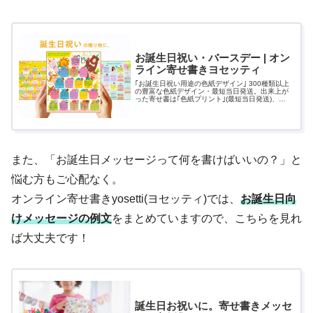
お誕生日祝い・バースデー | オン
ライン寄せ書きヨセッティ
｢お誕生日祝い用途の色紙デザイン｣ 300種類以上
の豊富な色紙デザイン・最短当日発送。出来上が
った寄せ書は｢色紙プリント｣(最短当日発送)、
｢PDFダウンロード｣、｢Webでお届け｣(無料)でプレ
ゼントできます。
また、「お誕生日メッセージって何を書けばいいの？」と
悩む方もご心配なく。
オンライン寄せ書きyosetti(ヨセッティ)では、
お誕生日向
けメッセージの例文
をまとめていますので、こちらを見れ
ば大丈夫です！
誕生日お祝いに。寄せ書きメッセ