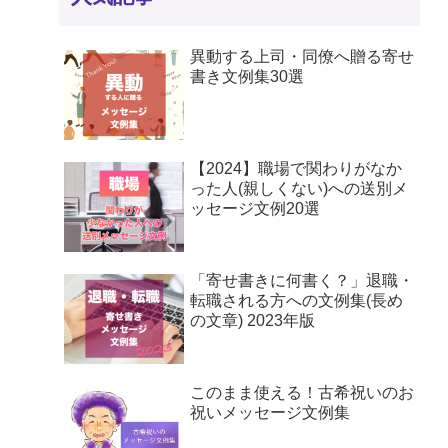
異動する上司・同僚へ贈る寄せ
書き文例集30選
【2024】職場で関わりがなか
った人(親しくない)への送別メ
ッセージ文例20選
「寄せ書きに何書く？」退職・
転職される方への文例集(長め
の文章) 2023年版
このまま使える！古希祝いのお
祝いメッセージ文例集